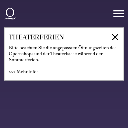
Zur Hauptnavigation springen
Zum Hauptinhalt springen
Zum Footer springen
THEATERFERIEN
Bitte beachten Sie die angepassten Öffnungszeiten des
Opernshops und der Theaterkasse während der
Sommerferien.
>>> Mehr Infos