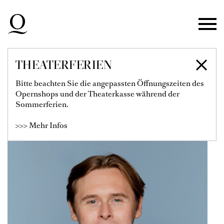
Zur Hauptnavigation springen
Zum Hauptinhalt springen
Zum Footer springen
THEATERFERIEN
HENRY ROSS
Bitte beachten Sie die angepassten Öffnungszeiten des
Opernshops und der Theaterkasse während der
Solist
Sommerferien.
>>> Mehr Infos