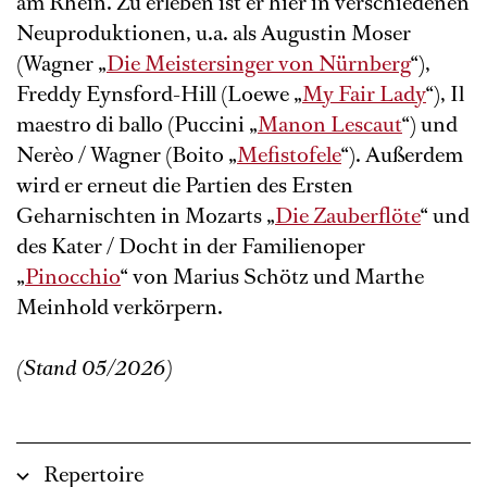
am Rhein. Zu erleben ist er hier in verschiedenen
Neuproduktionen, u.a. als Augustin Moser
(Wagner „
Die Meistersinger von Nürnberg
“),
Freddy Eynsford-Hill (Loewe „
My Fair Lady
“), Il
maestro di ballo (Puccini „
Manon Lescaut
“) und
Nerèo / Wagner (Boito „
Mefistofele
“). Außerdem
wird er erneut die Partien des Ersten
Geharnischten in Mozarts „
Die Zauberflöte
“ und
des Kater / Docht in der Familienoper
„
Pinocchio
“ von Marius Schötz und Marthe
Meinhold verkörpern.
(Stand 05/2026)
Repertoire