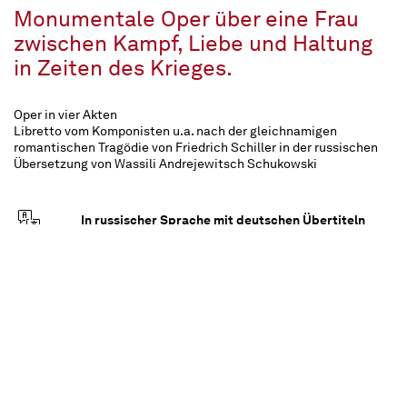
Monumentale Oper über eine Frau
zwischen Kampf, Liebe und Haltung
in Zeiten des Krieges.
Oper in vier Akten
Libretto vom Komponisten u.a. nach der gleichnamigen
romantischen Tragödie von Friedrich Schiller in der russischen
Übersetzung von Wassili Andrejewitsch Schukowski
In russischer Sprache mit deutschen Übertiteln
ca. 2 ¾ Stunden, eine Pause
Empfohlen ab 14 Jahren
Im hundertjährigen Krieg Frankreichs gegen
England befinden sich die Franzosen in
bedrängter Lage: Paris ist gefallen, Orléans