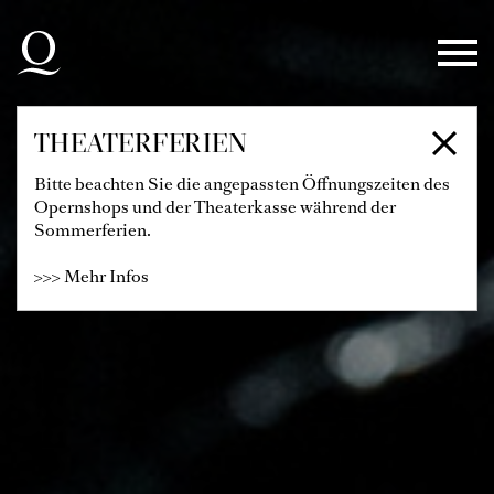
Zur Hauptnavigation springen
Zum Hauptinhalt springen
Zum Footer springen
THEATERFERIEN
Bitte beachten Sie die angepassten Öffnungszeiten des
Opernshops und der Theaterkasse während der
Sommerferien.
>>> Mehr Infos