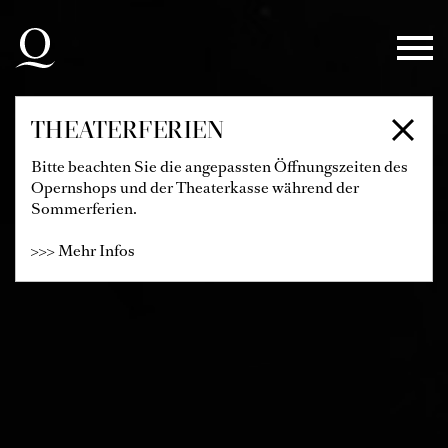
Zur Hauptnavigation springen
Zum Hauptinhalt springen
Zum Footer springen
THEATERFERIEN
Bitte beachten Sie die angepassten Öffnungszeiten des
Opernshops und der Theaterkasse während der
Sommerferien.
>>> Mehr Infos