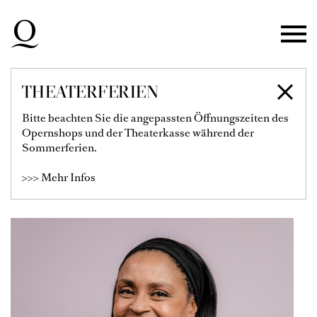
Zur Hauptnavigation springen
Zum Hauptinhalt springen
Zum Footer springen
THEATERFERIEN
MORENIKE
Bitte beachten Sie die angepassten Öffnungszeiten des
Opernshops und der Theaterkasse während der
FADAYOMI
Sommerferien.
>>> Mehr Infos
Solistin