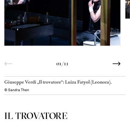
01/11
Giuseppe Verdi „Il trovatore“: Luiza Fatyol (Leonora).
© Sandra Then
IL TROVA­TORE