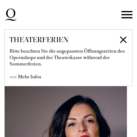
Zur Hauptnavigation springen
Zum Hauptinhalt springen
Zum Footer springen
THEATERFERIEN
LUIZA FATYOL
Bitte beachten Sie die angepassten Öffnungszeiten des
Opernshops und der Theaterkasse während der
Solistin
Sommerferien.
>>> Mehr Infos