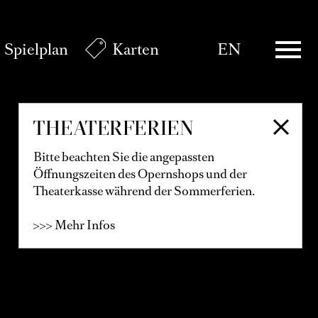
Spielplan
Karten
EN
THEATERFERIEN
Bitte beachten Sie die angepassten
Öffnungszeiten des Opernshops und der
Theaterkasse während der Sommerferien.
>>> Mehr Infos