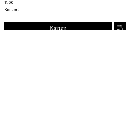
11:00
Konzert
Karten
€
15
Termine
Beschreibung
Mit Heidi Elisabeth Meier
(Mezzosopran) & Jorge Espino
(Bariton)