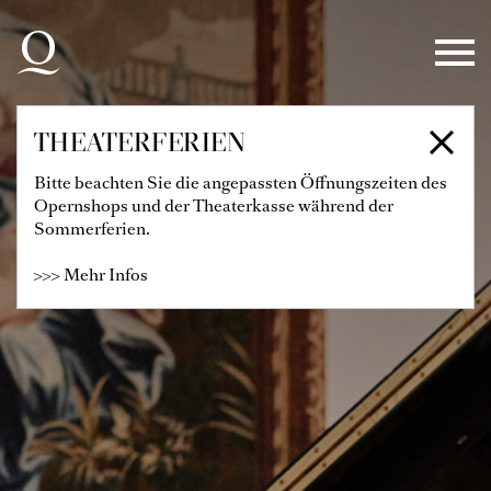
Zur Hauptnavigation springen
Zum Hauptinhalt springen
Zum Footer springen
THEATERFERIEN
Bitte beachten Sie die angepassten Öffnungszeiten des
Opernshops und der Theaterkasse während der
Sommerferien.
>>> Mehr Infos