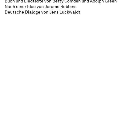
Buch und Liedtexte von Betty Comden und Adolph Green
Nach einer Idee von Jerome Robbins
Deutsche Dialoge von Jens Luckwaldt
In deutscher und englischer Sprache mit deutschen
Übertiteln
ca. 2 ¾ Stunden, eine Pause
Empfohlen ab 12 Jahren
Die drei Matrosen Gabey, Chip und Ozzie haben
vierundzwanzig Stunden Landgang in New
York. Das lassen sie sich nicht zweimal sagen,
denn die Metropole ruft schließlich nicht alle
Tage! In der Stadt der großen Versprechen finden
sie sich schon bald in der U-Bahn wieder, wo Ivy
als „Miss U-Bahn des Monats“ von einem Plakat