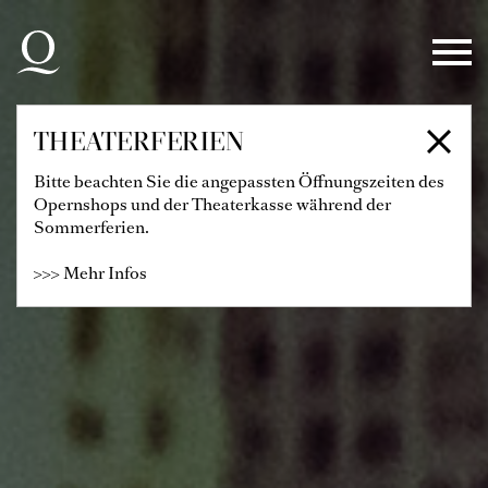
Zur Hauptnavigation springen
Zum Hauptinhalt springen
Zum Footer springen
THEATERFERIEN
Bitte beachten Sie die angepassten Öffnungszeiten des
Opernshops und der Theaterkasse während der
Sommerferien.
>>> Mehr Infos