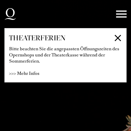
Zur Hauptnavigation springen
Zum Hauptinhalt springen
Zum Footer springen
THEATERFERIEN
Bitte beachten Sie die angepassten Öffnungszeiten des
Opernshops und der Theaterkasse während der
Sommerferien.
>>> Mehr Infos