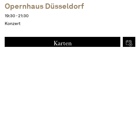
Opernhaus Düsseldorf
19:30 - 21:30
Konzert
Karten
€
35
25
15
Termine
Beschreibung
ca. 2 ¼ Stunden, eine Pause