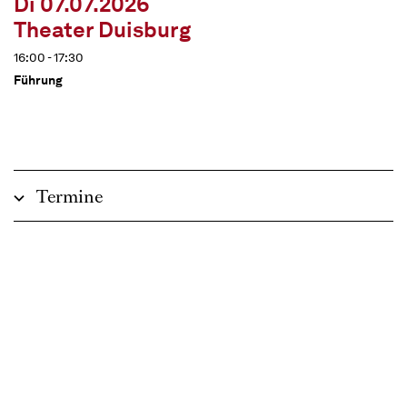
Di 07.07.2026
Theater Duisburg
16:00 - 17:30
Führung
Termine
Beschreibung
Ein Blick hinter die Kulissen!
In deutscher Sprache
ca. 1 ½ Stunden