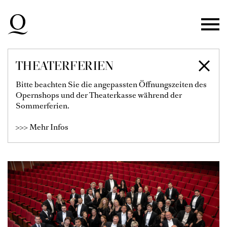
Zur Hauptnavigation springen
Zum Hauptinhalt springen
Zum Footer springen
THEATERFERIEN
CHOR DER
Bitte beachten Sie die angepassten Öffnungszeiten des
Opernshops und der Theaterkasse während der
DEUTSCHEN OPER
Sommerferien.
AM RHEIN
>>> Mehr Infos