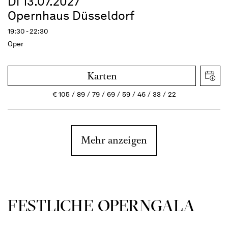
Di 13.07.2027
Opernhaus Düsseldorf
19:30 - 22:30
Oper
Karten
€
105
89
79
69
59
46
33
22
Mehr anzeigen
FEST­LICHE OPERN­GALA