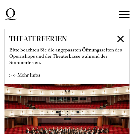
Zur Hauptnavigation springen
Zum Hauptinhalt springen
Zum Footer springen
THEATERFERIEN
DÜSSELDORFER
Bitte beachten Sie die angepassten Öffnungszeiten des
Opernshops und der Theaterkasse während der
SYMPHONIKER
Sommerferien.
>>> Mehr Infos