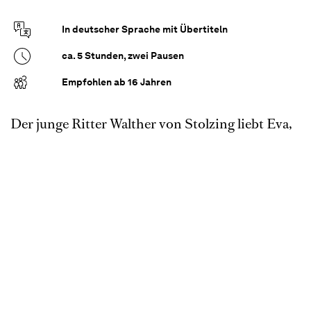
In deutscher Sprache mit Übertiteln
ca. 5 Stunden, zwei Pausen
Empfohlen ab 16 Jahren
Der junge Ritter Walther von Stolzing liebt Eva,
die nur den Sieger eines Meistersinger-
Wettstreits heiraten darf. Da Walther die
strengen Regeln nicht beherrscht, scheitert er
zunächst. Doch der Schuster und Dichter Hans
Sachs, humanistischer Dreh- und Lichtpunkt
der reaktionären Stadtgesellschaft, erkennt
Walthers Talent für die Kunst, und versucht, in
die erstarrten Regeln der Gemeinschaft hinein
den Konflikt zwischen Tradition und Neuerung