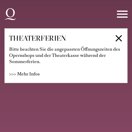
Zur Hauptnavigation springen
Zum Hauptinhalt springen
Zum Footer springen
THEATERFERIEN
Bitte beachten Sie die angepassten Öffnungszeiten des
Opernshops und der Theaterkasse während der
Sommerferien.
>>> Mehr Infos