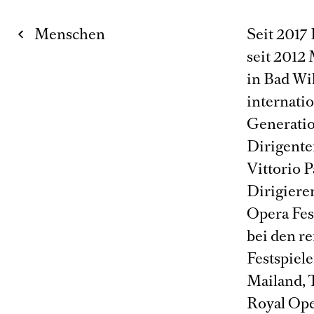
Menschen
Seit 2017
seit 2012 
in Bad Wil
internati
Generation
Dirigenten
Vittorio 
Dirigiere
Opera Fest
bei den r
Festspiele
Mailand, T
Royal Ope