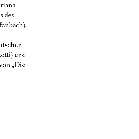
riana
s des
fenbach).
eutschen
etti) und
 von „Die