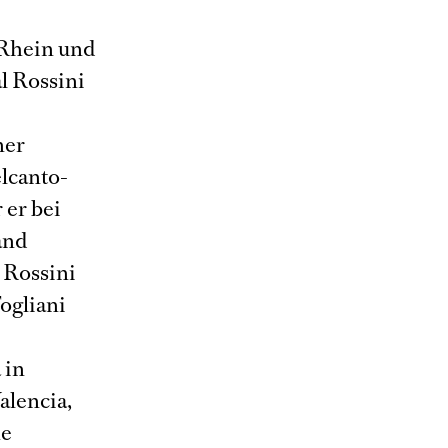
 Rhein und
l Rossini
ner
elcanto-
 er bei
and
 Rossini
ogliani
,
 in
alencia,
he