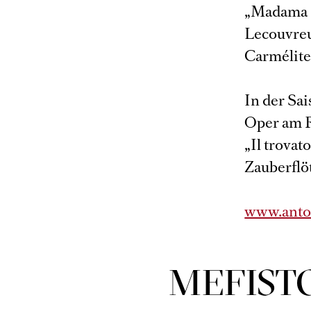
„Madama B
Lecouvreur
Carmélite
In der Sa
Oper am R
„Il trova
Zauberflö
www.anto
MEFIST