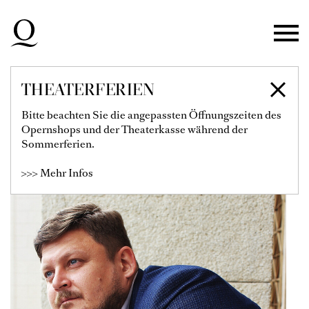
Zur Hauptnavigation springen
Zum Hauptinhalt springen
Zum Footer springen
THEATERFERIEN
ALEXEY ZELENKOV
Bitte beachten Sie die angepassten Öffnungszeiten des
Opernshops und der Theaterkasse während der
Solist
Sommerferien.
>>> Mehr Infos