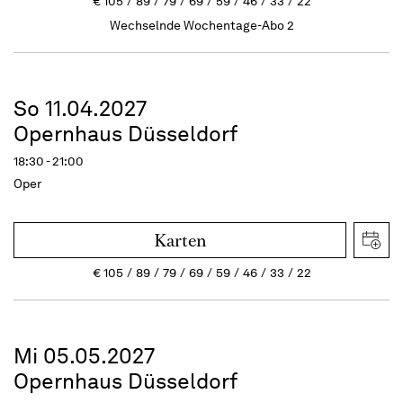
€
105
89
79
69
59
46
33
22
Wechselnde Wochentage-Abo 2
So 11.04.2027
Opernhaus Düsseldorf
18:30 - 21:00
Oper
Karten
€
105
89
79
69
59
46
33
22
Mi 05.05.2027
Opernhaus Düsseldorf