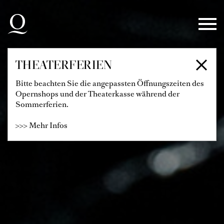
Zur Hauptnavigation springen
Zum Hauptinhalt springen
Zum Footer springen
THEATERFERIEN
Bitte beachten Sie die angepassten Öffnungszeiten des
Opernshops und der Theaterkasse während der
Sommerferien.
>>> Mehr Infos