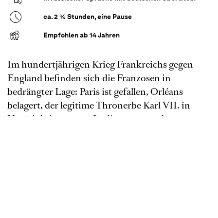
ca. 2 ¾ Stunden, eine Pause
Empfohlen ab 14 Jahren
Im hundertjährigen Krieg Frankreichs gegen
England befinden sich die Franzosen in
bedrängter Lage: Paris ist gefallen, Orléans
belagert, der legitime Thronerbe Karl VII. in
Untätigkeit erstarrt. In dieser ausweglosen
Situation verkündet die Bauerstochter Johanna,
Gott habe sie damit beauftragt, Orléans aus der
Besatzung zu befreien. Ein Keuschheitsgelübde
beglaubigt Johannas göttliche Sendung vor
ihren Landsleuten, deren Kampfesmut durch die
Entschlossenheit der jungen Frau neu
entflammt. Unter Führung der „Jungfrau von