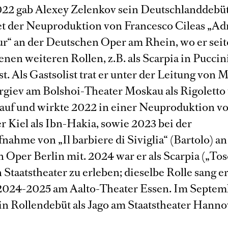
22 gab Alexey Zelenkov sein Deutschlanddebüt
 der Neuproduktion von Francesco Cileas „Ad
r“ an der Deutschen Oper am Rhein, wo er sei
nen weiteren Rollen, z.B. als Scarpia in Puccin
st. Als Gastsolist trat er unter der Leitung von 
rgiev am Bolshoi-Theater Moskau als Rigoletto
uf und wirkte 2022 in einer Neuproduktion vo
r Kiel als Ibn-Hakia, sowie 2023 bei der
ahme von „Il barbiere di Siviglia“ (Bartolo) an
 Oper Berlin mit. 2024 war er als Scarpia („Tos
Staatstheater zu erleben; dieselbe Rolle sang er
 2024-2025 am Aalto-Theater Essen. Im Septe
ein Rollendebüt als Jago am Staatstheater Hann