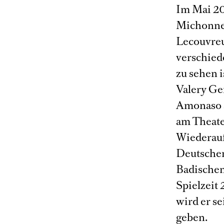
Im Mai 20
Michonnet
Lecouvreu
verschiede
zu sehen i
Valery Ge
Amonaso a
am Theate
Wiederaufn
Deutschen
Badischen 
Spielzeit
wird er s
geben.