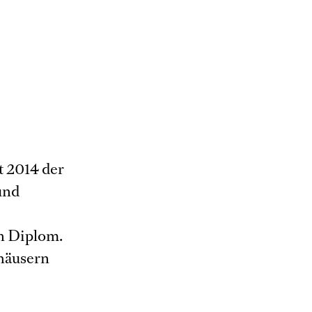
t 2014 der
und
in Diplom.
häusern