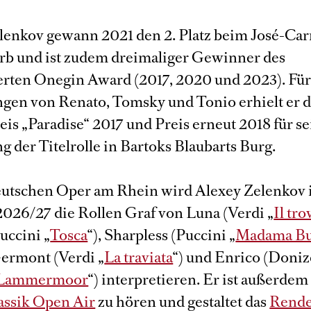
lenkov gewann 2021 den 2. Platz beim José-Car
b und ist zudem dreimaliger Gewinner des
ten Onegin Award (2017, 2020 und 2023). Für
ngen von Renato, Tomsky und Tonio erhielt er 
is „Paradise“ 2017 und Preis erneut 2018 für s
g der Titelrolle in Bartoks Blaubarts Burg.
utschen Oper am Rhein wird Alexey Zelenkov 
 2026/27 die Rollen Graf von Luna (Verdi „
Il tro
uccini „
Tosca
“), Sharpless (Puccini „
Madama But
ermont (Verdi „
La traviata
“) und Enrico (Doniz
i Lammermoor
“) interpretieren. Er ist außerde
assik Open Air
zu hören und gestaltet das
Rende