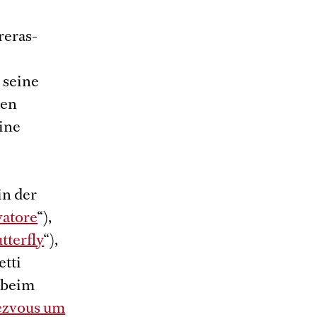
reras-
 seine
den
eine
in der
vatore
“),
terfly
“),
etti
m beim
zvous um