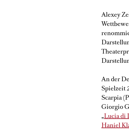
Alexey Ze
Wettbewer
renommier
Darstellu
Theaterpre
Darstellun
An der De
Spielzeit
Scarpia (P
Giorgio G
„
Lucia d
Haniel Kl