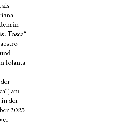
 als
riana
tdem in
is „Tosca“
Maestro
 und
n Iolanta
 der
ca“) am
 in der
mber 2025
over