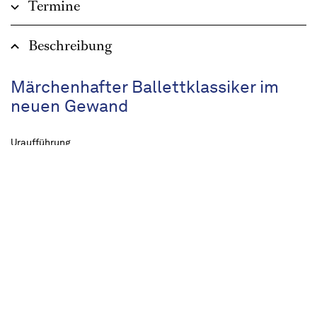
Termine
Beschreibung
Märchenhafter Ballettklassiker im
neuen Gewand
Uraufführung
ca. 2 ¼ Stunden, eine Pause
Empfohlen ab 10 Jahren
Eine junge Prinzessin, verflucht zu 100 Jahren
Schlaf, umrankt von Dornen und Rosen: Das
Märchen Dornröschen hat im Laufe der letzten
Jahrhunderte von Charles Perrault über die