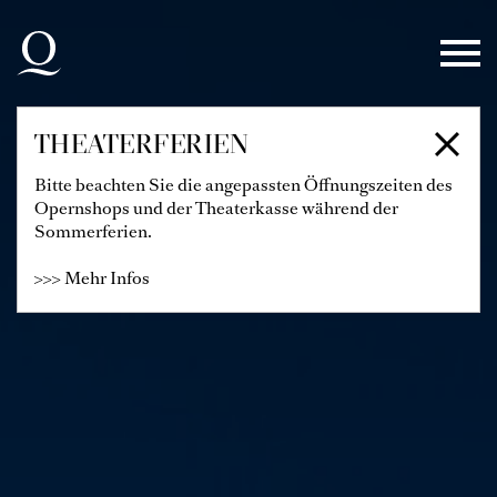
Zur Hauptnavigation springen
Zum Hauptinhalt springen
Zum Footer springen
THEATERFERIEN
Bitte beachten Sie die angepassten Öffnungszeiten des
Opernshops und der Theaterkasse während der
Sommerferien.
>>> Mehr Infos