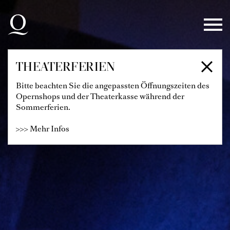
Zur Hauptnavigation springen
Zum Hauptinhalt springen
Zum Footer springen
THEATERFERIEN
Bitte beachten Sie die angepassten Öffnungszeiten des
Opernshops und der Theaterkasse während der
Sommerferien.
>>> Mehr Infos