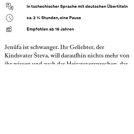
In tschechischer Sprache mit deutschen Übertiteln
ca. 2 ¾ Stunden, eine Pause
Empfohlen ab 16 Jahren
Jenůfa ist schwanger. Ihr Geliebter, der
Kindsvater Števa, will daraufhin nichts mehr von
ihr wissen und auch das Heiratsversprechen, das
er ihr eben noch gab, ist schnell vergessen.
Jenůfa ist verzweifelt und vertraut sich in ihrer
Not schließlich ihrer Stiefmutter, der Küsterin
des Ortes, an. Nachdem Jenůfa ihr Kind im
Geheimen auf die Welt gebracht hat, bangt die
Küsterin um den Ruf ihrer Ziehtochter. Sie
kommt zu der Überzeugung, dass das Leben für
Jenůfa nur ohne das Kind eine Zukunft hat, und