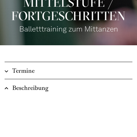
MITTEL­STUFE /
FORT­GE­SCHRITTEN
Balletttraining zum Mittanzen
Termine
Beschreibung
Empfohlen ab 14 Jahren
Angeleitet von Tänzer*innen der Compagnie des