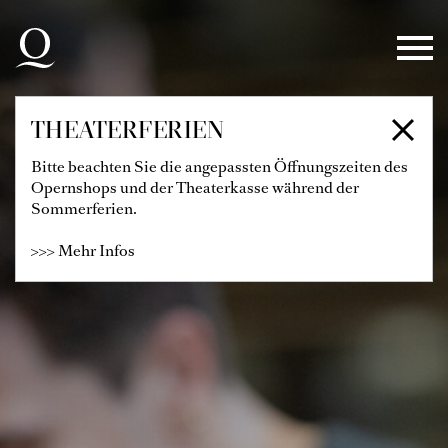
Zur Hauptnavigation springen
Zum Hauptinhalt springen
Zum Footer springen
THEATERFERIEN
Bitte beachten Sie die angepassten Öffnungszeiten des
Opernshops und der Theaterkasse während der
Sommerferien.
>>> Mehr Infos