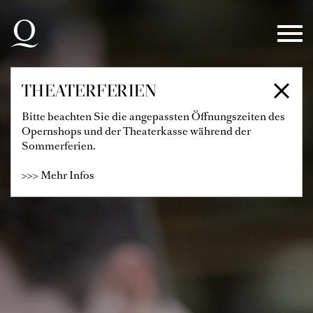
Zur Hauptnavigation springen
Zum Hauptinhalt springen
Zum Footer springen
THEATERFERIEN
Bitte beachten Sie die angepassten Öffnungszeiten des
Opernshops und der Theaterkasse während der
Sommerferien.
>>> Mehr Infos