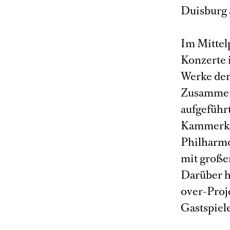
Duisburg 
Im Mittel
Konzerte 
Werke der
Zusammena
aufgeführ
Kammerkon
Philharm
mit große
Darüber h
over-Proj
Gastspiele