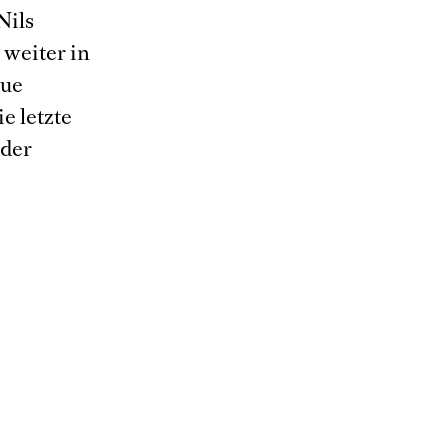
Nils
 weiter in
eue
e letzte
 der