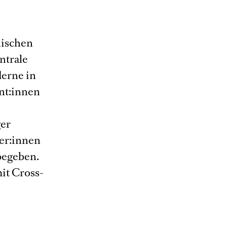
nischen
ntrale
derne in
nt:innen
ger
er:innen
begeben.
it Cross-