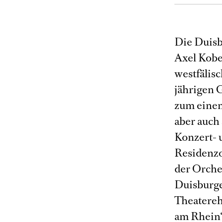
Die Duisb
Axel Kobe
westfälisc
jährigen 
zum einen
aber auch
Konzert- 
Residenzor
der Orche
Duisburge
Theatereh
am Rhein“