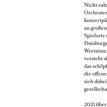
Nicht zule
Orchester
konzertpä
an großen
Spielorte
Duisburge
Wortsinn:
versteht s
das schöp
die offene
sich dabe
gesellscha
2021 über