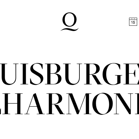
halt springen
Zum Footer springen
UISBURG
LHARMON