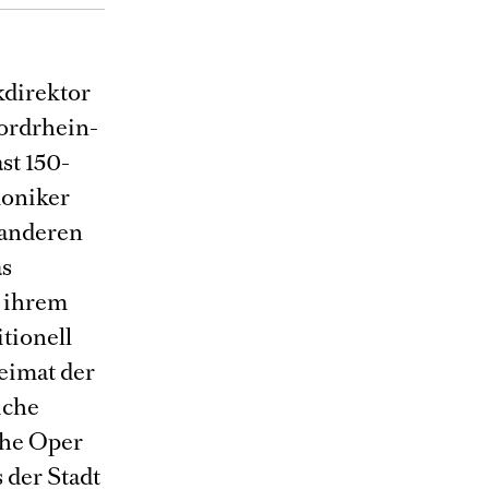
direktor
nordrhein-
st 150-
moniker
 anderen
as
n ihrem
tionell
eimat der
iche
che Oper
 der Stadt