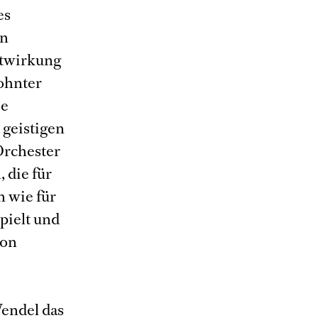
es
en
itwirkung
ohnter
ie
 geistigen
Orchester
 die für
 wie für
pielt und
ion
Wendel das