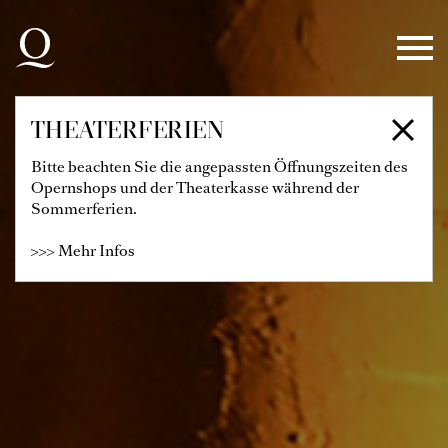
Zur Hauptnavigation springen
Zum Hauptinhalt springen
Zum Footer springen
THEATERFERIEN
Bitte beachten Sie die angepassten Öffnungszeiten des
Opernshops und der Theaterkasse während der
Sommerferien.
>>> Mehr Infos