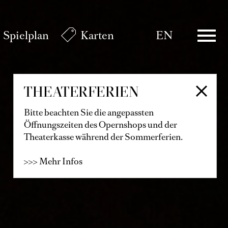
Spielplan
Karten
EN
THEATERFERIEN
Bitte beachten Sie die angepassten
Öffnungszeiten des Opernshops und der
Theaterkasse während der Sommerferien.
>>> Mehr Infos