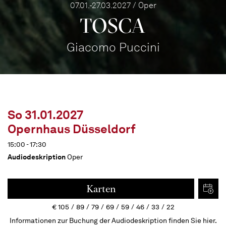
07.01.-27.03.2027 / Oper
TOSCA
Giacomo Puccini
So 31.01.2027
Opernhaus Düsseldorf
15:00 - 17:30
Audiodeskription
Oper
Karten
€
105
89
79
69
59
46
33
22
Informationen zur Buchung der Audiodeskription finden Sie hier.