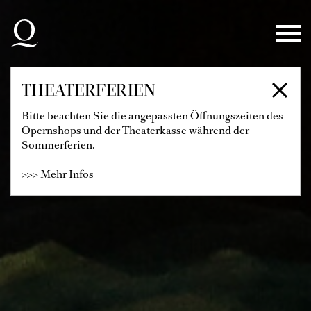
Zur Hauptnavigation springen
Zum Hauptinhalt springen
Zum Footer springen
THEATERFERIEN
Bitte beachten Sie die angepassten Öffnungszeiten des
Opernshops und der Theaterkasse während der
Sommerferien.
>>> Mehr Infos