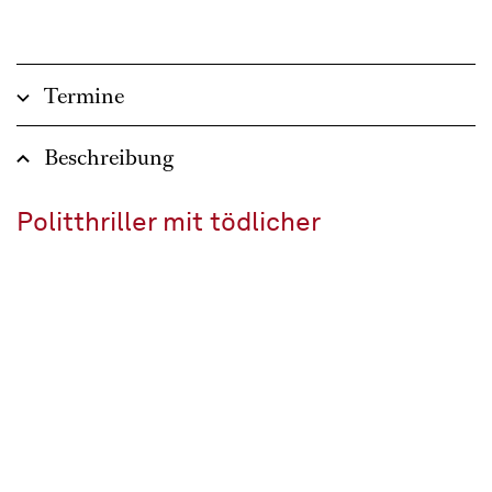
Termine
Beschreibung
Politthriller mit tödlicher
Dreiecksbeziehung
Melodramma in drei Akten
Libretto von Giuseppe Giacosa und Luigi Illica nach dem Drama
„La Tosca“ von Victorien Sardou
In italienischer Sprache mit deutschen Übertiteln
ca. 2 ½ Stunden, eine Pause