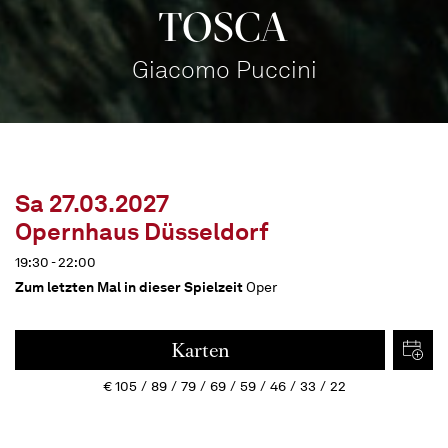
TOSCA
Giacomo Puccini
Sa 27.03.2027
Opernhaus Düsseldorf
19:30 - 22:00
Zum letzten Mal in dieser Spielzeit
Oper
Karten
€
105
89
79
69
59
46
33
22