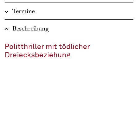
Termine
Beschreibung
Politthriller mit tödlicher
Dreiecksbeziehung
Melodramma in drei Akten
Libretto von Giuseppe Giacosa und Luigi Illica nach dem Drama
„La Tosca“ von Victorien Sardou
In italienischer Sprache mit deutschen Übertiteln
ca. 2 ½ Stunden, eine Pause
Empfohlen ab 14 Jahren