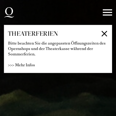
Zur Hauptnavigation springen
Zum Hauptinhalt springen
Zum Footer springen
THEATERFERIEN
Bitte beachten Sie die angepassten Öffnungszeiten des
Opernshops und der Theaterkasse während der
Sommerferien.
>>> Mehr Infos