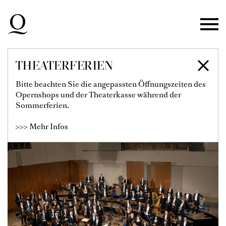
Zur Hauptnavigation springen
Zum Hauptinhalt springen
Zum Footer springen
THEATERFERIEN
DUISBURGER
Bitte beachten Sie die angepassten Öffnungszeiten des
Opernshops und der Theaterkasse während der
PHILHARMONIKER
Sommerferien.
>>> Mehr Infos